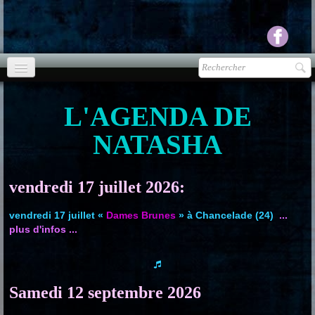
Accueil
L'AGENDA DE
agenda
NATASHA
Presse
▼
Ecouter Voir
vendredi 17 juillet 2026:
▼
vendredi 17 juillet «
Dames Brunes
» à Chancelade (24)
...
vente CD
plus d'infos ...
Photos
▼
Espace pro
▼
Samedi 12 septembre 2026
Contact & liens