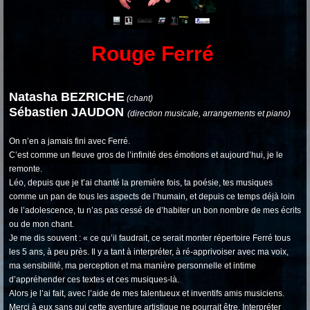
Rouge Ferré
Natasha BEZRICHE
(chant)
Sébastien JAUDON
(direction musicale, arrangements et piano)
On n’en a jamais fini avec Ferré.
C’est comme un fleuve gros de l’infinité des émotions et aujourd’hui, je le
remonte.
Léo, depuis que je t’ai chanté la première fois, ta poésie, tes musiques
comme un pan de tous les aspects de l’humain, et depuis ce temps déjà loin
de l’adolescence, tu n’as pas cessé de d’habiter un bon nombre de mes écrits
ou de mon chant.
Je me dis souvent : « ce qu’il faudrait, ce serait monter répertoire Ferré tous
les 5 ans, à peu près. Il y a tant à interpréter, à ré-apprivoiser avec ma voix,
ma sensibilité, ma perception et ma manière personnelle et intime
d’appréhender ces textes et ces musiques-là.
Alors je l’ai fait, avec l’aide de mes talentueux et inventifs amis musiciens.
Merci à eux sans qui cette aventure artistique ne pourrait être. Interpréter