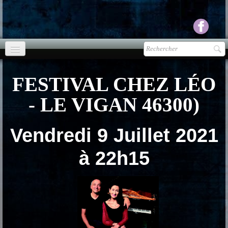
Accueil
FESTIVAL CHEZ LÉO
agenda
- LE VIGAN 46300)
Presse
▼
Vendredi 9 Juillet 2021
Ecouter Voir
▼
à 22h15
vente CD
Photos
▼
Espace pro
▼
Contact & liens