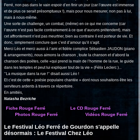
Ferré, non pas dans le vain espoir d’en finir un jour (car l’œuvre est immense
et de plus ce serait présomptueux !), mais pour nous mesurer, non pas à lui,
mais à nous-même.
Une sorte de challenge, un combat, (même) en ce qui me concerne (car
l’œuvre n’est pas facile contrairement à ce que d’aucuns prétendent), mais
cet affrontement n’est pas meurtrier, bien au contraire il est porteur de vie. Et
donc, simplement conclure que c’est d’amour qu’il s’agit.
Merci Léo et merci aussi à l’ami et fidèle complice Sébastien JAUDON (piano
& arrangements), nous aimons la chanson , toute la chanson et d’abord la
chanson des poètes, celle «qui prend la main de l’homme de la rue, le guide
dans les temples et peut lui expliquer tout de la vie » (Félix Leclerc )...
’’La musique dans la rue !’’ disait aussi Léo !
Et c’est de cette « poésie populaire chantée » dont nous souhaitons être les
serviteurs ardents à travers ce répertoire.
En amitiés,
Natasha Bezriche
Fiche Rouge Ferré
Le CD Rouge Ferré
Photos Rouge Ferré
Vidéos Rouge Ferré
Le Festival Léo Ferré de Gourdon s'appelle
désormais : Le Festival Chez Léo