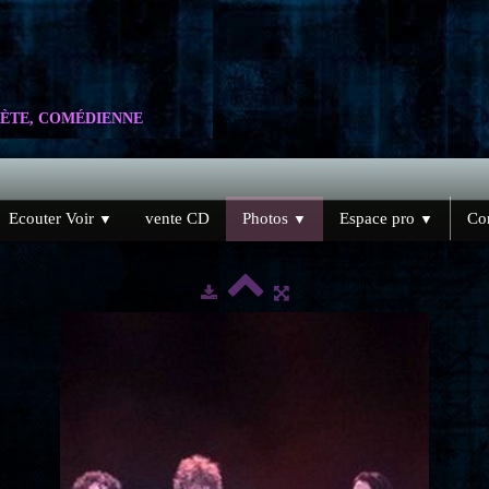
ÈTE, COMÉDIENNE
Ecouter Voir
vente CD
Photos
Espace pro
Con
▼
▼
▼