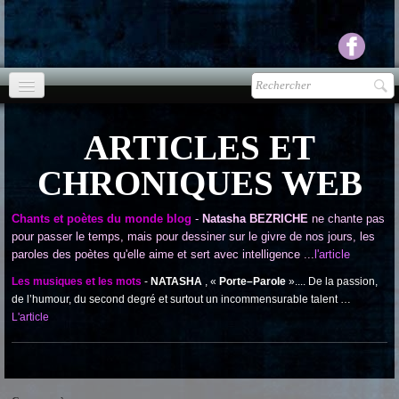
Accueil
ARTICLES ET
agenda
CHRONIQUES WEB
Presse
▼
Chants et poètes du monde blog
-
Natasha BEZRICHE
ne chante pas
Ecouter Voir
▼
pour passer le temps, mais pour dessiner sur le givre de nos jours, les
paroles des poètes qu'elle aime et sert avec intelligence ...
l'article
vente CD
Les musiques et les mots
-
NATASHA
, «
Porte–Parole
».... De la passion,
de l’humour, du second degré et surtout un incommensurable talent …
Photos
▼
L'article
Espace pro
▼
Contact & liens