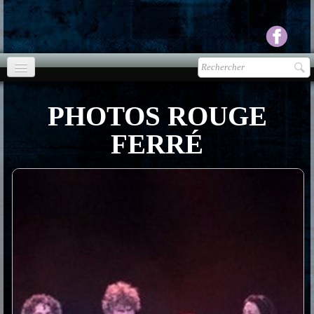
Accueil
PHOTOS ROUGE
agenda
FERRÉ
Presse
▼
Ecouter Voir
▼
vente CD
Photos
▼
Espace pro
▼
Contact & liens