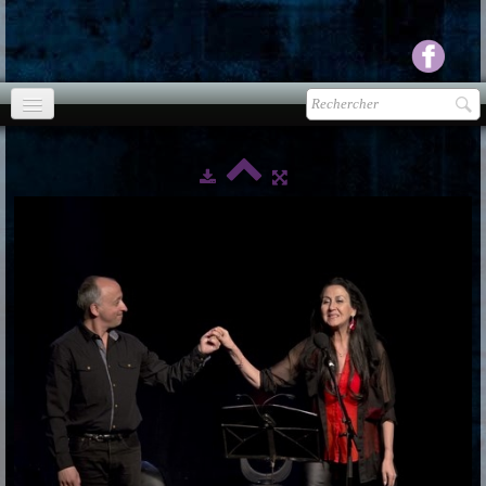
Accueil
agenda
Presse
▼
Ecouter Voir
▼
vente CD
Photos
▼
Espace pro
▼
Contact & liens