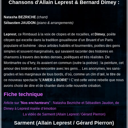
Chansons d'Allain Leprest & Bernard Dimey :
Natasha BEZRICHE
(chant)
Sébastien JAUDON
(piano & arrangements)
Leprest
, ce Rimbaud à la voix de clopes et de rocailles, et
Dimey
, poète
citoyen qui excelle dans la tradition gouailleuse d’un Bruant d’un Paris
populaire et bohème : deux artistes habités et tourmentés, poètes des gens
simples et souvent marginalisés, qui savaient raconter des histoires en
chansons à travers des textes denses, poétiques et très réalistes. De
Montmartre ou d’Ivry, ils avaient en commun (outre la poésie) : la peinture, cet
amour des bistrots et la rencontre avec les gens… Les anonymes, les sans-
grades et les marginaux de tous bords, d’où, comme un clin d’œil, le titre de
ce nouveau spectacle "
L’AMER à BOIRE
" ! C’est cette veine rebelle que nous
avons choisi de dire et de chanter dans cette nouvelle création.
Fiche technique
Article sur "
Nos enchanteurs
" : Natasha Bezriche et Sébastien Jaudon, de
Dimey à Leprest marée d’émotion
La vidéo de Sarment (Allain Leprest / Gérard Pierron)
Sarment (Allain Leprest / Gérard Pierron)