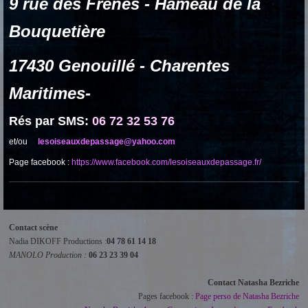
9
rue des
Frênes -
Hameau de la
Bouquetière
17430 Genouillé
- Charentes
Maritimes-
Rés par SMS:
06 72 32 53 76
et/ou
lesoiseauxdepassage@yahoo.com
Page facebook :
https://www.facebook.com/lesoiseauxdepassage.fr/
Contact scène
Nadia DIKOFF Productions :
04 78 61 14 18
MANOLO Production :
06 23 23 39 04
Contact Natasha Bezriche
Pages facebook :
Page perso de Natasha Bezriche