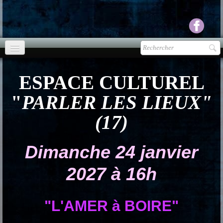
Accueil
ESPACE CULTUREL
agenda
"
PARLER LES LIEUX"
Presse
▼
(17)
Ecouter Voir
▼
Dimanche
24
janvier
vente CD
2027 à
16
h
Photos
▼
Espace pro
▼
"L'AMER à BOIRE"
Contact & liens