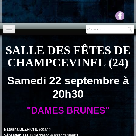
Accueil
SALLE DES FÊTES DE
agenda
CHAMPCEVINEL (24)
Presse
▼
Samedi 22 septembre à
Ecouter Voir
▼
20h30
vente CD
Photos
▼
"DAMES BRUNES"
Espace pro
▼
Natasha BEZRICHE
(chant)
Contact & liens
Sébastien JAUDON
(piano & arrangements)