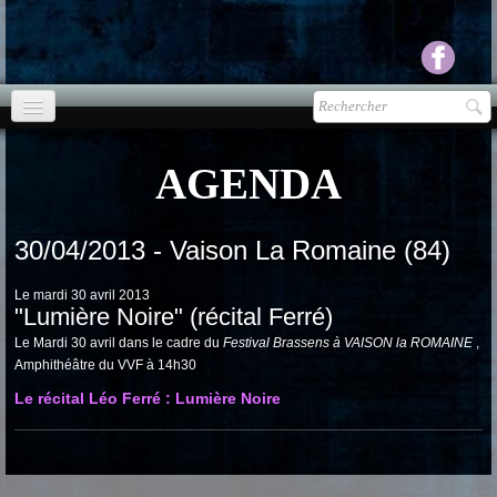
Accueil
AGENDA
agenda
Presse
▼
30/04/2013 - Vaison La Romaine (84)
Ecouter Voir
▼
Le mardi 30 avril 2013
"Lumière Noire" (récital Ferré)
vente CD
Le Mardi 30 avril dans le cadre du
Festival Brassens à VAISON la ROMAINE
,
Amphithéâtre du VVF à 14h30
Photos
▼
Le récital Léo Ferré : Lumière Noire
Espace pro
▼
Contact & liens