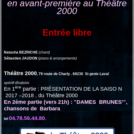
en avant-première au Théâtre
2000
Entrée libre
Natasha BEZRICHE
(chant)
Sébastien JAUDON
(piano & arrangements)
Théâtre 2000
, 79 route de Charly . 69230 St genis Laval
apéritf dînatoire
ère
En 1
partie : PRÉSENTATION DE LA SAISO N
2017 –2018 , du Théâtre 2000
En 2ème partie (vers 21h) : "DAMES BRUNES’",
chansons de Barbara
04.78.56.44.80
tel
.