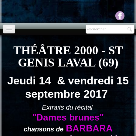
Accueil
THÉÂTRE 2000 - ST
agenda
GENIS LAVAL (69)
Presse
▼
Jeudi 14 & vendredi 15
Ecouter Voir
▼
septembre 2017
vente CD
Photos
Extraits du récital
▼
"Dames brunes"
Espace pro
▼
BARBARA
chansons de
Contact & liens