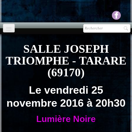
Accueil
SALLE JOSEPH
agenda
TRIOMPHE - TARARE
Presse
▼
(69170)
Ecouter Voir
▼
Le vendredi 25
vente CD
novembre 2016 à 20h30
Photos
▼
Lumière Noire
Espace pro
▼
Contact & liens