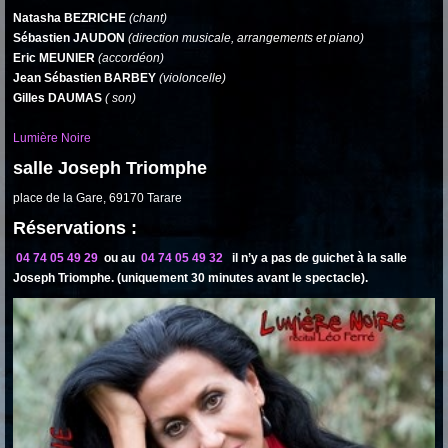
Natasha BEZRICHE
(chant)
Sébastien JAUDON
(direction musicale, arrangements et piano)
Eric MEUNIER
(accordéon)
Jean Sébastien BARBEY
(violoncelle)
Gilles DAUMAS
( son)
Lumière Noire
salle Joseph Triomphe
place de la Gare, 69170 Tarare
Réservations :
04 74 05 49 29
ou au
04 74 05 49 32
il n’y a pas de guichet à la salle
Joseph Triomphe. (uniquement 30 minutes avant le spectacle).