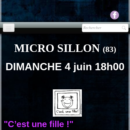
Accueil
MICRO SILLON
(83)
agenda
Presse
▼
DIMANCHE 4 juin 18h00
Ecouter Voir
▼
vente CD
Photos
▼
Espace pro
▼
"C’est une fille !"
Contact & liens