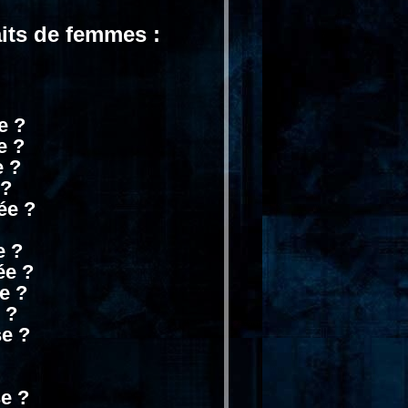
its de femmes :
e ?
e ?
e ?
 ?
ée ?
e ?
ée ?
e ?
 ?
se ?
e ?