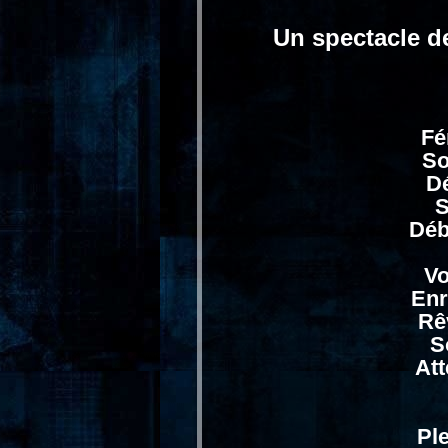
Un spectacle d
Fé
So
Dé
S
Déb
Vo
Enr
Rê
S
Att
Pl