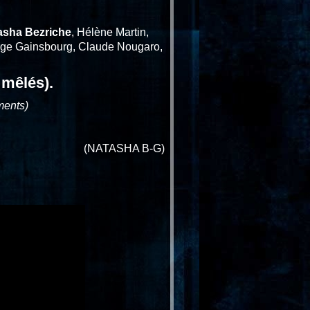
asha Bezriche
, Hélène Martin,
Serge Gainsbourg, Claude Nougaro,
 mêlés).
ments)
(NATASHA B-G)