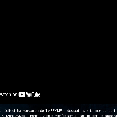
cle : récits et chansons autour de ‘’LA FEMME’’… des portraits de femmes, des dest
 : (Anne Sylvestre, Barbara, Juliette, Michèle Bernard, Brigitte Fontaine,
Natasha