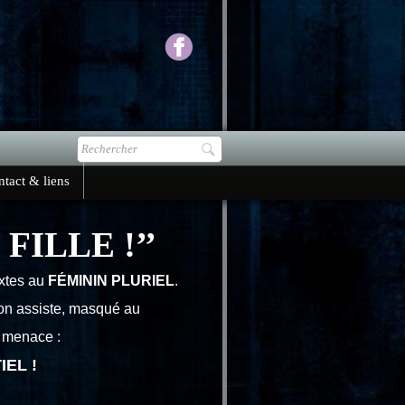
tact & liens
FILLE !’’
extes au
FÉMININ PLURIEL
.
l’on assiste, masqué au
s menace :
IEL !