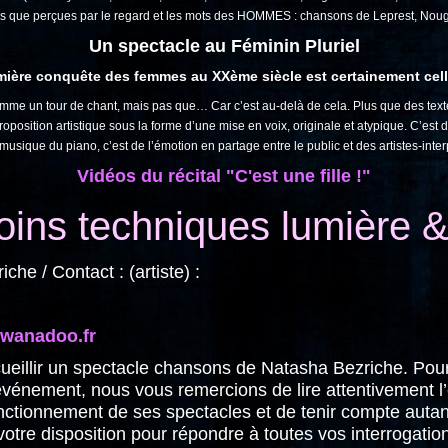
s que perçues par le regard et les mots des HOMMES : chansons de Leprest, Noug
Un spectacle au Féminin Pluriel
emière conquête des femmes au XXème siècle est certainement celle
comme un tour de chant, mais pas que… Car c’est au-delà de cela. Plus que des texte
 proposition artistique sous la forme d’une mise en voix, originale et atypique. C’est
 musique du piano, c’est de l’émotion en partage entre le public et des artistes-inter
Vidéos du récital "C'est une fille !"
ins techniques lumière 
e / Contact : (artiste) :
wanadoo.fr
eillir un spectacle chansons de Natasha Bezriche. Pour 
événement, nous vous remercions de lire attentivement 
nctionnement de ses spectacles et de tenir compte aut
à votre disposition pour répondre à toutes vos interrogati