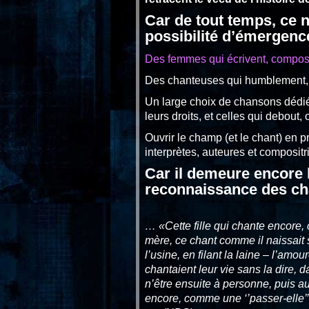
Car de tout temps, ce 
possibilité d’émergenc
Des femmes qui écrivent, compose
Des chanteuses qui humblement, a
Un large choix de chansons dédiée
leurs droits, et celles qui debou
Ouvrir le champ (et le chant) en 
interprètes, auteures et compositr
Car il demeure encore l
reconnaissance des ch
… «Cette fille qui chante encore, 
mère, ce chant comme il naissait s
l’usine, en filant la laine – l’amo
chantaient leur vie sans la dire, 
n’être ensuite à personne, puis au
encore, comme une ‘’passer-elle’’