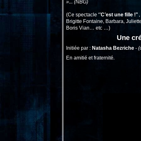
»... (NBG)
(Ce spectacle
‘’C’est une fille !’’
Brigitte Fontaine, Barbara, Julie
Boris Vian… etc …)
Une cré
Initiée par :
Natasha Bezriche
-
(
En amitié et fraternité.