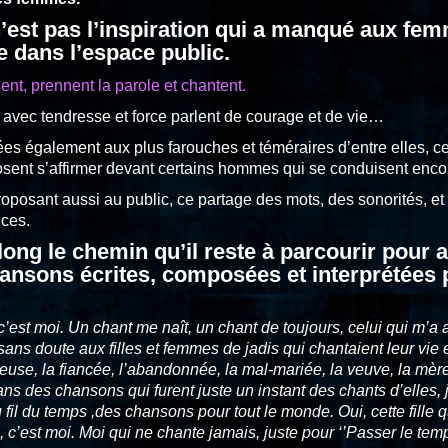
n’est pas l’inspiration qui a manqué aux fe
e dans l’espace public.
nt, prennent la parole et chantent.
vec tendresse et force parlent de courage et de vie…
s également aux plus farouches et téméraires d’entre elles, cel
t, osent s’affirmer devant certains hommes qui se conduisent en
proposant aussi au public, ce partage des mots, des sonorités, 
ices.
ong le chemin qu’il reste à parcourir pour 
ansons écrites, composées et interprétées
c’est moi. Un chant me naît, un chant de toujours, celui qui m’a 
ans doute aux filles et femmes de jadis qui chantaient leur vie 
ureuse, la fiancée, l’abandonnée, la mal-mariée, la veuve, la mère
dans des chansons qui furent juste un instant des chants d’elles,
 fil du temps ,des chansons pour tout le monde. Oui, cette fille q
, c’est moi. Moi qui ne chante jamais, juste pour ‘’Passer le te