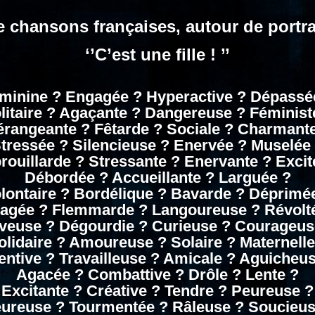
e chansons françaises, autour de portra
‘’C’est une fille ! ’’
minine ? Engagée ? Hyperactive ? Dépassé
litaire ? Agaçante ? Dangereuse ? Féminist
rangeante ? Fêtarde ? Sociale ? Charmant
tressée ? Silencieuse ? Enervée ? Muselée
rouillarde ? Stressante ? Enervante ? Excit
Débordée ? Accueillante ? Larguée ?
lontaire ? Bordélique ? Bavarde ? Déprimé
agée ? Flemmarde ? Langoureuse ? Révolt
veuse ? Dégourdie ? Curieuse ? Courageus
olidaire ? Amoureuse ? Solaire ? Maternelle
entive ? Travailleuse ? Amicale ? Aguicheu
Agacée ? Combattive ? Drôle ? Lente ?
Excitante ? Créative ? Tendre ? Peureuse ?
eureuse ? Tourmentée ? Râleuse ? Soucieus