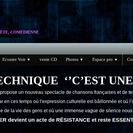
ÈTE, COMÉDIENNE
Ecouter Voir
vente CD
Photos
Espace pro
Con
▼
▼
▼
CHNIQUE ‘’C’EST UNE 
 propose un nouveau spectacle de chansons françaises et de t
car en ces temps où l’expression culturelle est bâillonnée et où 
ge de la vie des gens et où une immense vague de silence nou
R devient un acte de RÉSISTANCE et reste ESSENT