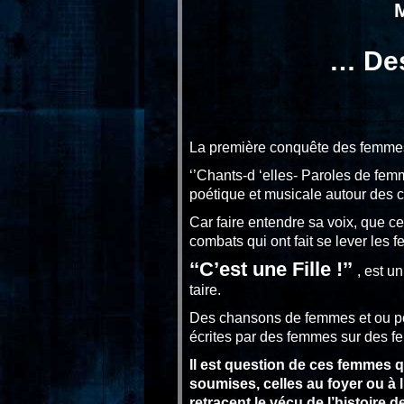
M
… Des
La première conquête des femmes 
‘’Chants-d ‘elles- Paroles de femm
poétique et musicale autour des
Car faire entendre sa voix, que ce
combats qui ont fait se lever les 
‘‘C’est une Fille !’’
, est 
taire.
Des chansons de femmes et ou pou
écrites par des femmes sur des f
Il est question de ces femmes qu
soumises, celles au foyer ou à 
retracent le vécu de l’histoire 