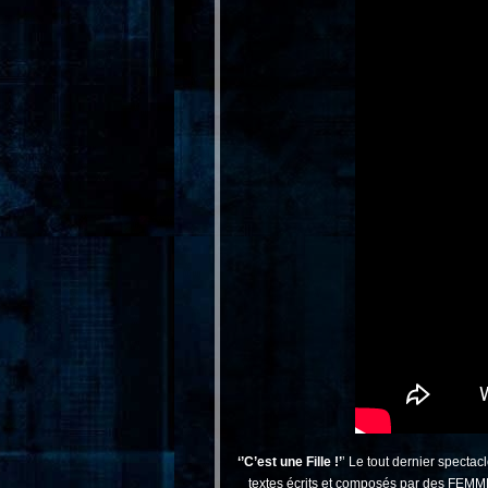
‘’C’est une Fille !’
’ Le tout dernier specta
textes écrits et composés par des FEMMES