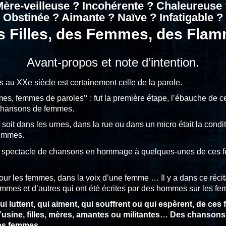
ère-veilleuse ? Incohérente ? Chaleureuse
Obstinée ? Aimante ? Naïve ? Infatigable ?
 Filles, des Femmes, des Fl
Avant-propos et note d’intention.
au XXe siècle est certainement celle de la parole.
es, femmes de paroles’‘ : fut la première étape, l’ébauche de ce
 chansons de femmes.
 soit dans les urnes, dans la rue ou dans un micro était la condi
femmes.
un spectacle de chansons en hommage à quelques-unes de ces f
r les femmes, dans la voix d’une femme … Il y a dans ce récit
emmes et d’autres qui ont été écrites par des hommes sur les f
i luttent, qui aiment, qui souffrent ou qui espèrent, de ces 
l’usine, filles, mères, amantes ou militantes… Des chansons
des femmes.