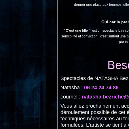
donner une place aux femmes telle
Oui car la pr
‘’ C’est une fille ’’
, est un spectacle bâti 
sensibilité et conviction , c’est surtout une
par la
Beso
Spectacles de NATASHA Bezrich
Natasha :
06 24 24 74 86
courriel :
natasha.bezriche@
Vous allez prochainement accu
déroulement possible de cet 
techniques nécessaires au fo
formulées. L’artiste se tient 