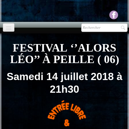
Accueil
FESTIVAL ‘’ALORS
agenda
LÉO’’ À PEILLE ( 06)
Presse
▼
Samedi 14 juillet 2018 à
Ecouter Voir
▼
21h30
vente CD
Photos
▼
Espace pro
▼
Contact & liens