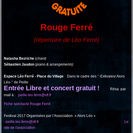
Rouge Ferré
(répertoire de Léo Ferré)
Natasha Bezriche
(
chant)
Sébastien Jaudon
(
piano & arrangements)
Espace Léo Ferré - Place du Village
Dans le cadre des ‘’-Estivales/ Alors
Léo-’’ de Peille
Entrée Libre et concert gratuit !
Résa par
mail à :
peille.leo.ferre@sfr.fr
Fiche spectacle Rouge Ferré
Festival 2017 Organisées par l’Association « Alors Léo »
peille.leo.ferre@sfr.fr
Le
site de l'association