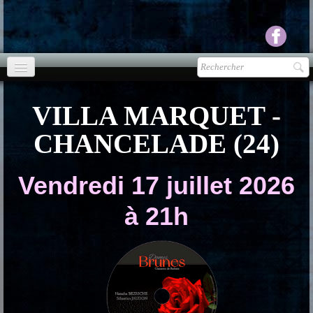
Accueil
VILLA MARQUET -
agenda
CHANCELADE (24)
Presse
▼
Vendredi 17 juillet 2026
Ecouter Voir
▼
à 21h
vente CD
Photos
▼
Espace pro
▼
Contact & liens