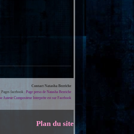
Contact Natasha Bezriche
Pages facebook :
Page perso de Natasha Bezriche
he Auteur Compositeur Interprète est sur Facebook
Plan du site