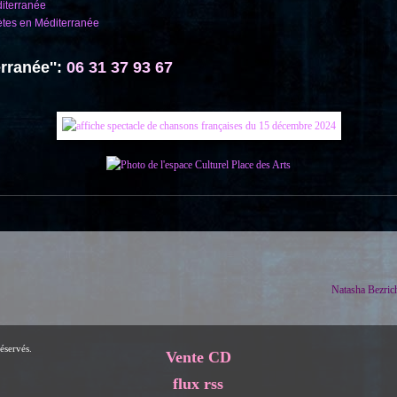
diterranée
ètes en Méditerranée
rranée'':
06 31 37 93 67
Natasha Bezric
éservés.
Vente CD
flux rss