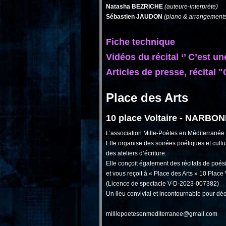
Natasha BEZRICHE
(auteure-interprète)
Sébastien JAUDON
(piano & arrangement
Fiche technique
Vidéos du récital ‘’ C’est une 
Articles de presse, récital "C
Place des Arts
10 place Voltaire - NARBON
L’association Mille-Poètes en Méditerranée
Elle organise des soirées poétiques et cultu
des ateliers d’écriture.
Elle conçoit également des récitals de poé
et vous reçoit à « Place des Arts » 10 Plac
(Licence de spectacle V-D-2023-007382)
Un lieu convivial et incontournable pour dé
milllepoetesenmediterranee@gmail.com