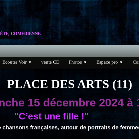
ÈTE, COMÉDIENNE
Ecouter Voir
vente CD
Photos
Espace pro
Con
▼
▼
▼
PLACE DES ARTS (11)
nche 15 décembre 2024 à 
"C’est une fille !"
 chansons françaises, autour de portraits de femme