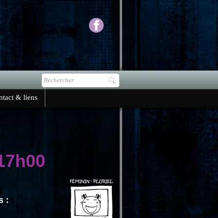
tact & liens
17h00
s :