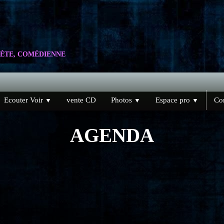
ÈTE, COMÉDIENNE
Ecouter Voir
vente CD
Photos
Espace pro
Con
▼
▼
▼
AGENDA
)