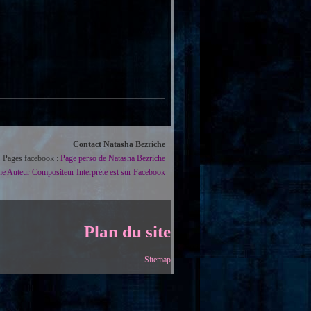
Contact Natasha Bezriche
Pages facebook :
Page perso de Natasha Bezriche
he Auteur Compositeur Interprète est sur Facebook
Plan du site
Sitemap