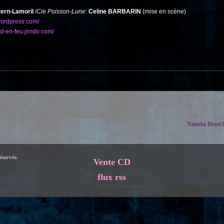
tern-Lamoril
/
Cie Poisson-Lune
:
Celine BARBARIN
(mise en scène)
.wordpress.com/
st-en-feu.jimdo.com/
Natasha Bezric
éservés.
Vente CD
flux rss