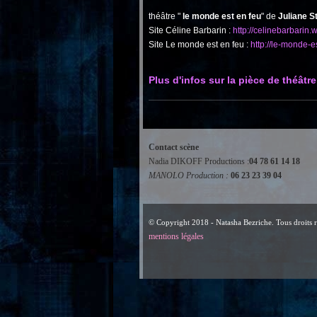
théâtre "
le monde est en feu
" de
Juliane S
Site Céline Barbarin :
http://celinebarbarin
Site Le monde est en feu :
http://le-monde-e
Plus d'infos sur la pièce de théâtre
Contact scène
Nadia DIKOFF Productions :
04 78 61 14 18
MANOLO Production :
06 23 23 39 04
© Copyright 2018 - Natasha Bezriche. Tous droits r
mentions légales