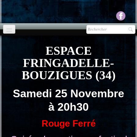
Accueil
ESPACE
agenda
FRINGADELLE-
Presse
▼
BOUZIGUES (34)
Ecouter Voir
▼
Samedi 25 Novembre
vente CD
à 20h30
Photos
▼
Rouge Ferré
Espace pro
▼
Contact & liens