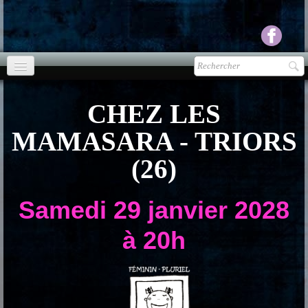
Accueil
CHEZ LES
agenda
MAMASARA - TRIORS
Presse
▼
(26)
Ecouter Voir
▼
Samedi 29 janvier 2028
vente CD
à 20h
Photos
▼
Espace pro
▼
Contact & liens