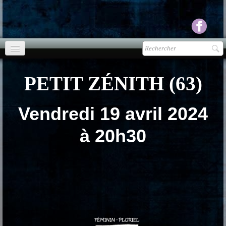
Accueil
PETIT ZÉNITH (63)
agenda
Presse
▼
Vendredi 19 avril 2024
à 20h30
Ecouter Voir
▼
vente CD
Photos
▼
Espace pro
▼
Contact & liens