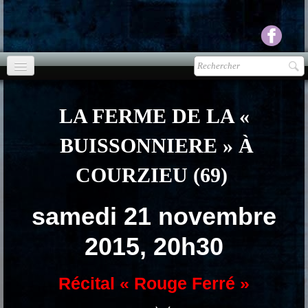
Accueil
LA FERME DE LA «
agenda
BUISSONNIERE » À
Presse
▼
COURZIEU (69)
Ecouter Voir
▼
samedi 21 novembre
vente CD
2015, 20h30
Photos
▼
Espace pro
▼
Récital « Rouge Ferré »
Contact & liens