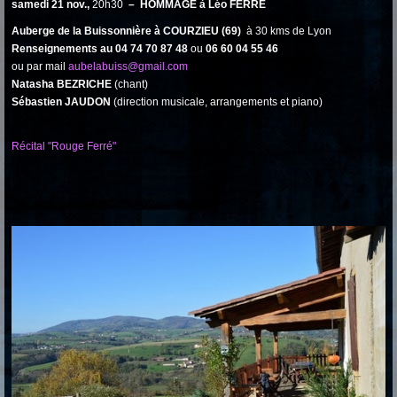
samedi 21 nov.,
20h30
– HOMMAGE à Léo FERRE
Auberge de la Buissonnière à COURZIEU (69)
à 30 kms de Lyon
Renseignements au
04 74 70 87 48
ou
06 60 04 55 46
ou par mail
aubelabuiss@gmail.com
Natasha BEZRICHE
(chant)
Sébastien JAUDON
(direction musicale, arrangements et piano)
Récital "Rouge Ferré"