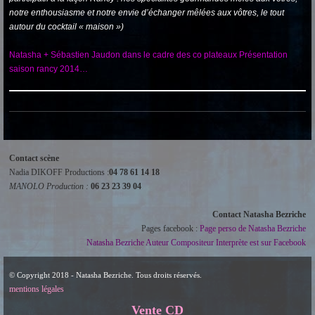
notre enthousiasme et notre envie d’échanger mêlées aux vôtres, le tout
autour du cocktail « maison »)
Natasha + Sébastien Jaudon dans le cadre des co plateaux Présentation
saison rancy 2014…
Contact scène
Nadia DIKOFF Productions :
04 78 61 14 18
MANOLO Production :
06 23 23 39 04
Contact Natasha Bezriche
Pages facebook :
Page perso de Natasha Bezriche
Natasha Bezriche Auteur Compositeur Interprète est sur Facebook
© Copyright 2018 - Natasha Bezriche. Tous droits réservés.
mentions légales
Vente CD