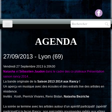
Accueil
AGENDA
agenda
Presse
▼
27/09/2013 - Lyon (69)
Ecouter Voir
▼
Vendredi 27 Septembre 2013 à 20h30
Natasha
et
Sébastien Jaudon
dans le cadre des co plateaux Présentation
saison rancy 2014…
vente CD
La bande originale de la
Saison 2013 2014 aux Rancy !
Un aperçu en musique avec des écoutes et des extraits live des artistes en
Photos
▼
résidence.
Invités : Kosh, Pierrick Vivares, Reno Bistan,
Natasha Bezriche
Espace pro
▼
La soirée se termine avec les artistes autour d’un apéritif participatif
(apéritif
Contact & liens
participatif à la façon Rancy : nos spécialités gourmandes mêlés aux vôtres,