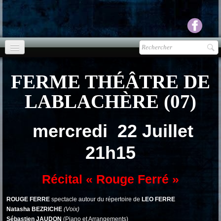
Accueil
FERME THÉÂTRE DE
agenda
LABLACHÈRE (07)
Presse
▼
mercredi 22 Juillet
Ecouter Voir
▼
21h15
vente CD
Photos
▼
Récital « Rouge Ferré »
Espace pro
▼
ROUGE FERRE
spectacle autour du répertoire de
LEO FERRE
Natasha BEZRICHE
(Voix)
Sébastien JAUDON
(Piano et Arrangements)
Contact & liens