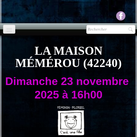
Accueil
LA MAISON
agenda
MÉMÉROU (42240)
Presse
▼
Dimanche
23 novembre
Ecouter Voir
▼
2025 à 16h00
vente CD
Photos
▼
Espace pro
▼
Contact & liens