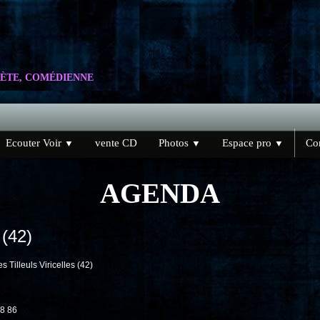
ÈTE, COMÉDIENNE
Ecouter Voir
vente CD
Photos
Espace pro
Con
▼
▼
▼
AGENDA
 (42)
Tilleuls Viricelles (42)
98 86