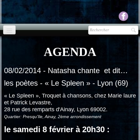
Accueil
AGENDA
agenda
Presse
▼
08/02/2014 - Natasha chante et dit…
Ecouter Voir
les poètes - « Le Spleen » - Lyon (69)
▼
« Le Spleen », Troquet à chansons, chez Marie laure
vente CD
et Patrick Levastre,
28 rue des remparts d'Ainay, Lyon 69002.
Photos
▼
Quartier: Presqu'Ile, Ainay, 2ème arrondissement
Espace pro
▼
le samedi 8 février à 20h30 :
Contact & liens