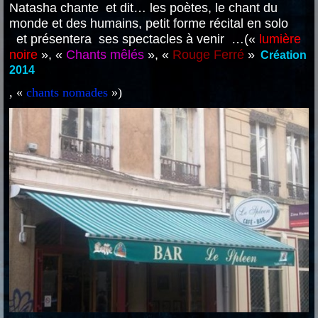
Natasha chante et dit… les poètes, le chant du
monde et des humains, petit forme récital en solo
et présentera ses spectacles à venir …(«
lumière
noire
», «
Chants mêlés
», «
Rouge Ferré
»
Création
2014
, «
chants nomades
»)