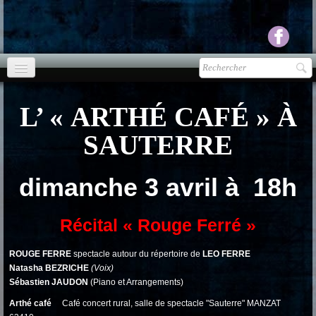
Accueil
L’ « ARTHÉ CAFÉ » À
agenda
SAUTERRE
Presse
▼
dimanche 3 avril à 18h
Ecouter Voir
▼
vente CD
Récital « Rouge Ferré »
Photos
▼
ROUGE FERRE
spectacle autour du répertoire de
LEO FERRE
Natasha BEZRICHE
(Voix)
Espace pro
▼
Sébastien JAUDON
(Piano et Arrangements)
Arthé café
Café concert rural, salle de spectacle "Sauterre" MANZAT
Contact & liens