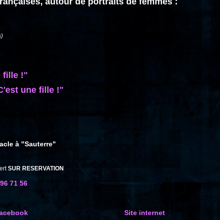
rançaises, autour de portraits de femmes :
s)
fille !"
'est une fille !"
acle à "Sauterre"
cert
SUR RESERVATION
 96 71 56
acebook
Site internet