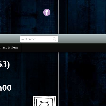
tact & liens
3)
à 17h00