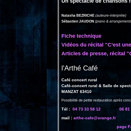
Un spectacle de chansons f
Natasha BEZRICHE
(auteure-interprète)
Sébastien JAUDON
(piano & arrangement
Fiche technique
Vidéos du récital "C’est une 
Articles de presse, récital "C
l’Arthé Café
Café concert rural
Café-concert rural & Salle de spect
MANZAT 63410
Possibilité de petite restauration après con
Tél :
04 73 33 58 12
06 81
mail :
arthe-cafe@orange.fr
page F