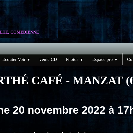
ÈTE, COMÉDIENNE
Ecouter Voir
vente CD
Photos
Espace pro
Con
▼
▼
▼
RTHÉ CAFÉ - MANZAT (6
he 20 novembre 2022 
"