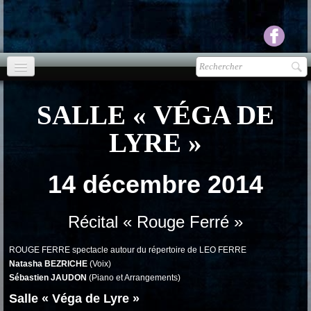
Accueil
SALLE « VÉGA DE
agenda
LYRE »
Presse
▼
14 décembre 2014
Ecouter Voir
▼
vente CD
Récital « Rouge Ferré »
Photos
▼
ROUGE FERRE spectacle autour du répertoire de LEO FERRE
Natasha BEZRICHE
(Voix)
Espace pro
▼
Sébastien JAUDON
(Piano et Arrangements)
Salle « Véga de Lyre »
Contact & liens