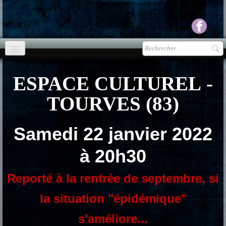
Accueil
ESPACE CULTUREL -
agenda
TOURVES (83)
Presse
▼
Samedi 22 janvier 2022
Ecouter Voir
▼
à 20h30
vente CD
Reporté à la rentrée de septembre, si
Photos
▼
la situation "épidémique"
Espace pro
▼
s'améliore...
Contact & liens