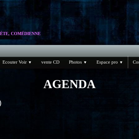
ÈTE, COMÉDIENNE
Ecouter Voir
vente CD
Photos
Espace pro
Con
▼
▼
▼
AGENDA
)