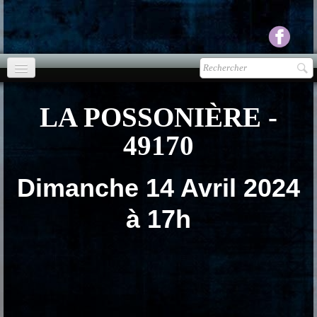
Accueil
LA POSSONIÈRE -
agenda
49170
Presse
▼
Dimanche 14 Avril 2024
Ecouter Voir
▼
à 17h
vente CD
Photos
▼
Espace pro
▼
Contact & liens