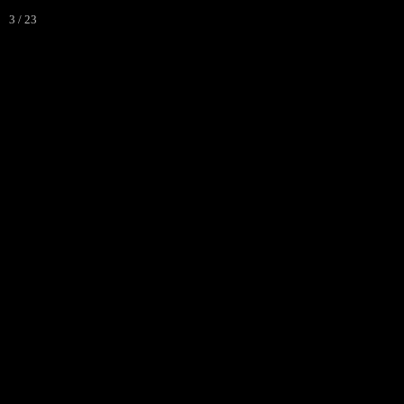
3 / 23
Accueil
"THÉÂTRE"
agenda
Presse
▼
Ecouter Voir
▼
vente CD
Photos
▼
Espace pro
▼
Contact & liens