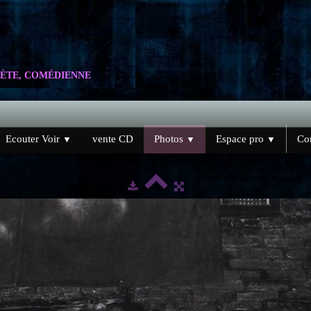
ÈTE, COMÉDIENNE
Ecouter Voir
vente CD
Photos
Espace pro
Con
▼
▼
▼