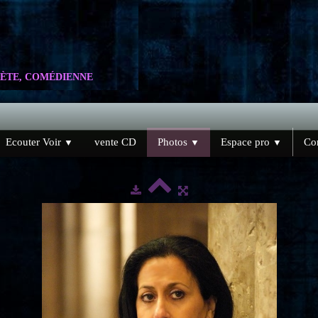
ÈTE, COMÉDIENNE
Ecouter Voir
vente CD
Photos
Espace pro
Con
▼
▼
▼