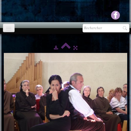
Accueil
agenda
Presse
▼
Ecouter Voir
▼
vente CD
Photos
▼
Espace pro
▼
Contact & liens