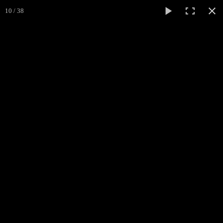
10 / 38
Accueil
"LUMIÈRE NOIRE"
agenda
Presse
▼
Ecouter Voir
▼
vente CD
Photos
▼
Espace pro
▼
Contact & liens