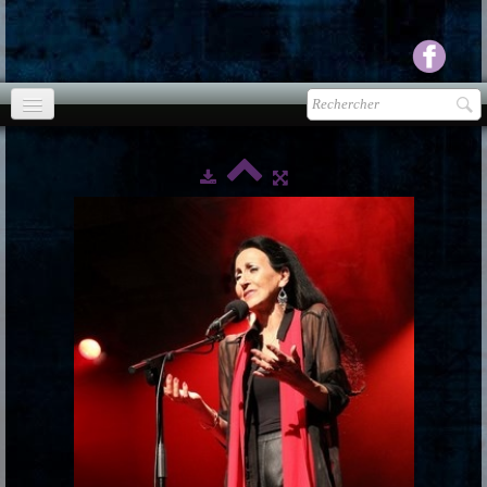
Accueil
agenda
Presse
▼
Ecouter Voir
▼
vente CD
Photos
▼
Espace pro
▼
Contact & liens