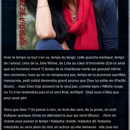
Avec le temps va tout s’en va, temps du tango, cette guinche exotique, temps
de l’amour, celui de la Jolie Môme, de Lola au cœur d’hirondelle (Est-ce ainsi
que les hommes vivent ?) temps de la chanteuse morte qui gueulait même
des conneries, mais qu’on ne remplacera pas, temps de la jeunesse sacrifiée,
massacrée, petit soldat deviendra grand pourvu que Dieu lui prête vie (Pacific
Blues)… mais Dieu trop souvent ne le veut pas, comme dans l’Affiche rouge,
ou Tu n’en reviendras pas et ce vers final, terrifiant : Déjà vous n’êtes que
pour avoir péri.
Alors que faire ? On pense à rien, on écrit des vers, de la prose, on croit
trafiquer quelque chose en attendant le jour qui vient (Blues)… Alors on
chante pour passer le temps ! Natasha chante, Natasha dit, Natasha
interprète au sens plein du mot, en actrice qu’elle demeure : elle joue les