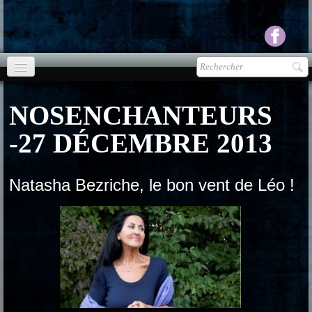
Accueil
NOSENCHANTEURS
agenda
-27 DÉCEMBRE 2013
Presse
▼
Ecouter Voir
Natasha Bezriche, le bon vent de Léo !
▼
vente CD
Photos
▼
Espace pro
▼
Contact & liens