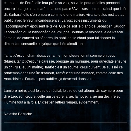
chansons de Ferré, elle leur prête sa voix, sa voile pour qu’elles prennent
encore le large. « La marée n’attend pas » ! Avec ses hommes (ainsi que l’eût
dit Barbara) elle s’en empare comme d’une matière vivante et les restitue au
public avec ferveur, incandescence. La voix et les instruments qui
l’accompagnent épousent le texte. Que ce soit le piano de Sébastien Jaudon,
l’accordéon ou le bandonéon de Philippe Bourlois, le violoncelle de Pascal
Jemain, de concert ou séparés, ils habillent le chant pour lui donner la
dimension sensuelle et lyrique que Léo aimait tant.
Tantôt c’est un chant doux, verlainien, on pleure, on rit comme on peut
(blues), tantôt c’est une caresse, presque un murmure, pour qu’éclate ensuite
un cri (Ni Dieu, ni maître), tantôt c’est un souffle, celui du vent, Je suis né ce
printemps dans une île d’amour, Tantôt c’est une menace, comme celle des
Anarchistes : Faudrait pas oublier, ça descend dans la rue…
Lumière noire, c’est le titre du récital, le titre de cet album. Un oxymore pour
dire Léo, son œuvre, celle qui célèbre la vie, la nôtre, la vie qui déchire et
illumine tout à la fois. Et c’est en lettres rouges, évidemment.
Natasha Bezriche