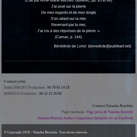
(Cité par Anne-Marie Mitchell, Guillevic, pp. 85 et 86)
J’ai joué sur la pierre
De mes regards et de mes doigts
S’en allant sur la mer,
Revenant par la mer,
J’ai cru à des réponses de la pierre. »
(Carnac, p. 144)
Bénédicte de Loriol (benedicte@publikart.net)
Contact scène
Nadia DIKOFF Productions :
04 78 61 14 18
MANOLO Production :
06 23 23 39 04
Contact Natasha Bezriche
Pages facebook :
Page perso de Natasha Bezriche
Natasha Bezriche Auteur Compositeur Interprète est sur Facebook
© Copyright 2018 - Natasha Bezriche. Tous droits réservés.