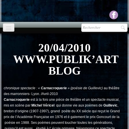
Accueil
20/04/2010
agenda
WWW.PUBLIK’ART
Presse
▼
BLOG
Ecouter Voir
▼
chronique spectacle : «
Carnacroquerie
» (poésie de Guillevic)
au théâtre
vente CD
des marronniers- Lyon. /Avril-2010
Carnacroquerie
est à la fois une pièce de théâtre et un spectacle musical,
Photos
▼
mis en scène par
Michel Véricel
qui donne vie aux poèmes de
Guillevic
,
breton d’origine (1907-1997), grand poète du XX siècle qui reçut le Grand
Espace pro
▼
prix de l’Académie Française en 1976 et é galement le prix Goncourt de la
poésie en 1988. Ses poèmes peuvent toucher toutes les générations,
Contact & liens
puisqu’il est aussi étudié à l’ école primaire. Néanmoins ce spectacle