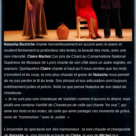
Natasha Bezriche
chante merveilleusement en accord avec le piano et
soutient fermement la profondeur des textes, la beauté des mots, avec une
rare intensité.
Claire Marbot
(1er prix de Chant au Conservatoire National
Supérieur de Musique de Lyon) chante de son côté dans un autre registre, en
soprano. Quelquefois
Claire
chante si haut qu’il nous semble que les mots
s’envolent et du coup, la voix plus chaude et grave de
Natasha
nous permet
de ne pas perdre le fil du texte. Son phrasé et son articulation sont toujours
extrêmement justes et précis. Voilà ce que pense Natasha de son statut de
chanteuse :
« Je ne suis pas une chanteuse de Variétés comme d’aucuns le disent, mais
plutôt une certaine Variété de Chanteuse de celle qui chante "en vrai ", qui
aime les mots et les notes, de celle qui aime partager ces moments de grâce,
voire de "communion " avec le public »
L’ensemble du spectacle est très harmonieux : la voix chaude et changeante
de
Natasha,
la voix limpide et haute de
Claire
, la voix de
Michel
plus