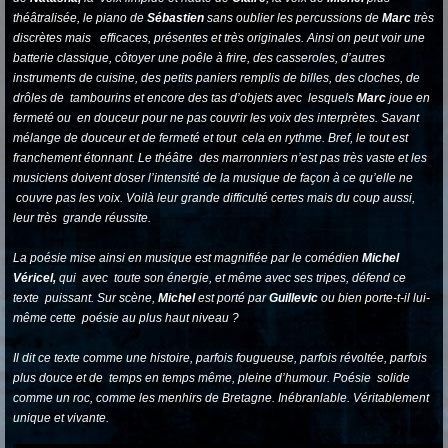
théâtralisée, le piano de
Sébastien
sans oublier les percussions de
Marc
très
discrètes mais efficaces, présentes et très originales. Ainsi on peut voir une
batterie classique, côtoyer une poêle à frire, des casseroles, d’autres
instruments de cuisine, des petits paniers remplis de billes, des cloches, de
drôles de tambourins et encore des tas d’objets avec lesquels
Marc
joue en
fermeté ou en douceur pour ne pas couvrir les voix des interprètes. Savant
mélange de douceur et de fermeté et tout cela en rythme. Bref, le tout est
franchement étonnant. Le théâtre des marronniers n’est pas très vaste et les
musiciens doivent doser l’intensité de la musique de façon à ce qu’elle ne
couvre pas les voix. Voilà leur grande difficulté certes mais du coup aussi,
leur très grande réussite.
La poésie mise ainsi en musique est magnifiée par le comédien
Michel
Véricel,
qui avec toute son énergie, et même avec ses tripes, défend ce
texte puissant. Sur scène,
Michel
est porté par
Guillevic
ou bien porte-t-il lui-
même cette poésie au plus haut niveau ?
Il dit ce texte comme une histoire, parfois fougueuse, parfois révoltée, parfois
plus douce et de temps en temps même, pleine d’humour. Poésie solide
comme un roc, comme les menhirs de Bretagne. Inébranlable. Véritablement
unique et vivante.