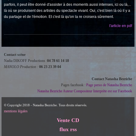
parfois, il peut être donné d'assister à des moments aussi intenses, ici ou là,...
là où se produisent des artistes du spectacle vivant. Oui, c'est bien là où il y a
du partage et de l'émotion. Et c'est là qu'on la re croisera sûrement.
l'article en pdf
Contact scène
Nadia DIKOFF Productions :
04 78 61 14 18
MANOLO Production :
06 23 23 39 04
Contact Natasha Bezriche
Pages facebook :
Page perso de Natasha Bezriche
Natasha Bezriche Auteur Compositeur Interprète est sur Facebook
© Copyright 2018 - Natasha Bezriche. Tous droits réservés.
mentions légales
Vente CD
flux rss