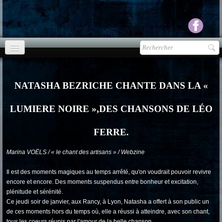
Accueil
agenda
NATASHA BEZRICHE CHANTE DANS LA «
Presse
▼
LUMIERE NOIRE »,DES CHANSONS DE LÉO
Ecouter Voir
▼
FERRE.
Marina VOËLS / « le chant des artisans » / Webzine
vente CD
Il est des moments magiques au temps arrêté, qu'on voudrait pouvoir revivre
Photos
▼
encore et encore. Des moments suspendus entre bonheur et excitation,
plénitude et sérénité.
Espace pro
▼
Ce jeudi soir de janvier, aux Rancy, à Lyon, Natasha a offert à son public un
de ces moments hors du temps où, elle a réussi à atteindre, avec son chant,
Contact & liens
tous les coeurs réunis par l'amour de la belle chanson.