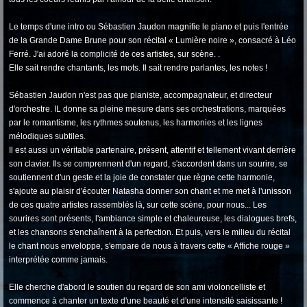
Le temps d'une intro ou Sébastien Jaudon magnifie le piano et puis l'entrée
de la Grande Dame Brune pour son récital « Lumière noire », consacré à Léo
Ferré. J'ai adoré la complicité de ces artistes, sur scène. .
Elle sait rendre chantants, les mots. Il sait rendre parlantes, les notes !
Sébastien Jaudon n'est pas que pianiste, accompagnateur, et directeur
d'orchestre. IL donne sa pleine mesure dans ses orchestrations, marquées
par le romantisme, les rythmes soutenus, les harmonies et les lignes
mélodiques subtiles.
Il est aussi un véritable partenaire, présent, attentif et tellement vivant derrière
son clavier. Ils se comprennent d'un regard, s'accordent dans un sourire, se
soutiennent d'un geste et la joie de constater que règne cette harmonie,
s'ajoute au plaisir d'écouter Natasha donner son chant et me met à l'unisson
de ces quatre artistes rassemblés là, sur cette scène, pour nous... Les
sourires sont présents, l'ambiance simple et chaleureuse, les dialogues brefs,
et les chansons s'enchaînent à la perfection. Et puis, vers le milieu du récital
le chant nous enveloppe, s'empare de nous à travers cette « Affiche rouge »
interprétée comme jamais.
Elle cherche d'abord le soutien du regard de son ami violoncelliste et
commence à chanter un texte d'une beauté et d'une intensité saisissante !