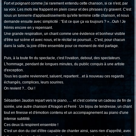
Fort et poignant comme j'ai rarement entendu cette chanson, si ce n'est, par
sa voix. Les mots me frappent en plein coeur et des phrases s'y gravent. C'est
sous un tonnerre d'applaudissements qu'elle termine cette chanson, et nous
demande ensuite avec simplicité : “Est ce que ça va toujours ? »...Ouh ! Je
frémis encore en y repensant.
Une grande respiration, un chant comme une évidence et bonheur visible
d'être sur scène et avec nous, et le récital se poursuit... C'est, pour chacun
dans la salle, la joie d'être ensemble pour ce moment de réel partage.
Puis, à la toute fin du spectacle, c'est l'ovation, debout, des spectateurs.
L'hommage, pendant de longues minutes, du public conquis à une artiste
d'exception.
Tous les quatre reviennent, saluent, repartent…et à nouveau ces regards
échangés, complices, leurs sourires.
On revient ?... Oui !
Sébastien Jaudon repart vers le piano, … et c'est comme un cadeau de fin de
soirée, une autre chanson d'Aragon et Ferré : Un bijou de tendresse, un chant
tout en finesse et d'émotion contenu et un accompagnement au piano d'une
intense subtilité.
Ces deux là respirent ensemble !
C'est un don du ciel d'être capable de chanter ainsi, sans rien d'apprêté, avec