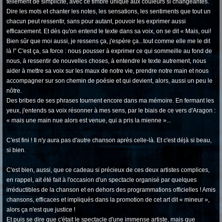
tellement de simplicité, avec ce timbre unique aux couleurs si changeantes.
Dire les mots et chanter les notes, les sensations, les sentiments que tout un
chacun peut ressentir, sans pour autant, pouvoir les exprimer aussi
efficacement. Et dès qu'on entend le texte dans sa voix, on se dit « Mais, oui!
Bien sûr que moi aussi, je ressens ça, j'espère ça...tout comme elle me le dit
là !” C'est ça, sa force : nous pousser à exprimer ce qui sommeille au fond de
nous, à ressentir de nouvelles choses, à entendre le texte autrement, nous
aider à mettre sa voix sur les maux de notre vie, prendre notre main et nous
accompagner sur son chemin de poésie et qui devient, alors, aussi un peu le
nôtre.
Des bribes de ses phrases tournent encore dans ma mémoire. En fermant les
yeux, j'entends sa voix résonner à mes sens, par le biais de ce vers d'Aragon :
« mais une main nue alors est venue, qui a pris la mienne »...
C'est fini ! Il n'y aura pas d'autre chanson après celle-là. Et c'est déjà si beau,
si bien.
C'est bien, aussi, que ce cadeau si précieux de ces deux artistes complices,
en rappel, ait été fait à l'occasion d'un spectacle organisé par quelques
irréductibles de la chanson et en dehors des programmations officielles ! Amis
chansons, efficaces et impliqués dans la promotion de cet art dit « mineur »,
alors ça n'est que justice !
Et puis se dire que c'était le spectacle d'une immense artiste, mais que