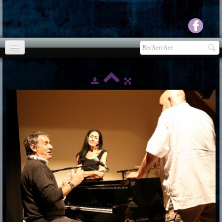
Accueil
agenda
Presse
▼
Ecouter Voir
▼
vente CD
Photos
▼
Espace pro
▼
Contact & liens