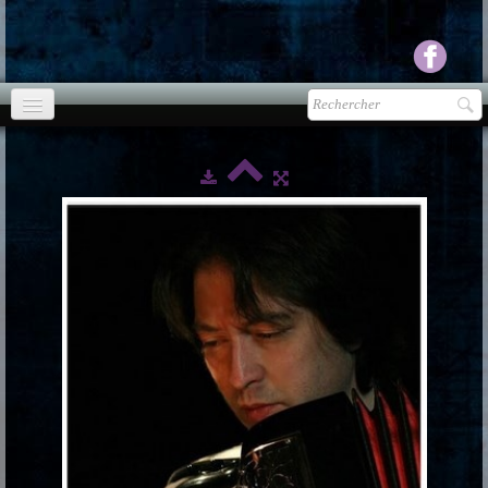
Accueil
agenda
Presse
▼
Ecouter Voir
▼
vente CD
Photos
▼
Espace pro
▼
Contact & liens