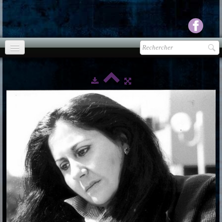
Accueil
agenda
Presse
▼
Ecouter Voir
▼
vente CD
Photos
▼
Espace pro
▼
Contact & liens