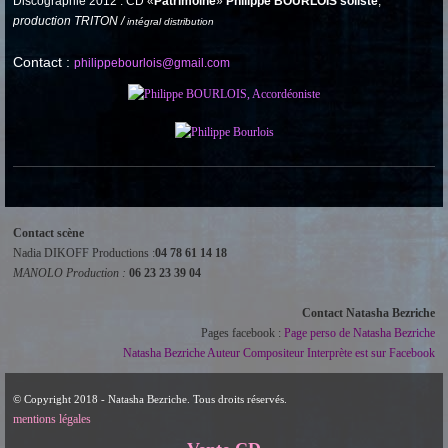
Discographie 2012 : CD «
Patrimoine
»
Philippe BOURLOIS soliste
,
production TRITON /
intégral distribution
Contact :
philippebourlois@gmail.com
Contact scène
Nadia DIKOFF Productions :
04 78 61 14 18
MANOLO Production :
06 23 23 39 04
Contact Natasha Bezriche
Pages facebook :
Page perso de Natasha Bezriche
Natasha Bezriche Auteur Compositeur Interprète est sur Facebook
© Copyright 2018 - Natasha Bezriche. Tous droits réservés.
mentions légales