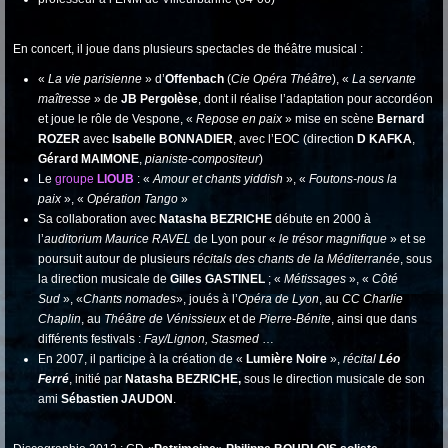
En concert, il joue dans plusieurs spectacles de théâtre musical :
«
La vie parisienne
» d’
Offenbach
(
Cie Opéra Théâtre
), «
La servante
maîtresse
» de
JB Pergolèse
, dont il réalise l’adaptation pour accordéon
et joue le rôle de Vespone, «
Repose en paix
» mise en scène
Bernard
ROZER
avec
Isabelle BONNADIER
, avec l’EOC (direction
D KAFKA
,
Gérard MAIMONE
,
pianiste-compositeur
)
Le
groupe
LIOUB
: «
Amour et chants yiddish
», «
Foutons-nous la
paix
», «
Opération Tango
»
Sa collaboration avec
Natasha BEZRICHE
débute en 2000 à
l’
auditorium Maurice RAVEL
de Lyon pour «
le trésor magnifique
» et se
poursuit autour de plusieurs r
écitals des chants de la Méditerranée
, sous
la direction musicale de
Gilles GASTINEL
; «
Métissages
», «
Côté
Sud
», «
Chants nomades
», joués à l’
Opéra de Lyon
, au
CC Charlie
Chaplin
, au
Théâtre de Vénissieux
et de
Pierre-Bénite
, ainsi que dans
différents festivals :
Fay/Lignon, Stasmed
…
En 2007, il participe à la création de «
Lumière Noire
»,
récital
Léo
Ferré
, initié par
Natasha BEZRICHE,
sous le direction musicale de son
ami
Sébastien JAUDON
.