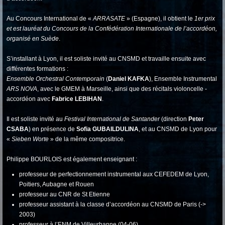
Au Concours International de «
ARRASATE
» (Espagne), il obtient le
1er prix
et est lauréat du Concours de la Confédération Internationale de l’accordéon,
organisé en Suède
.
S’installant à Lyon, il est soliste invité au CNSMD et travaille ensuite avec
différentes formations :
Ensemble Orchestral Contemporain
(
Daniel KAFKA
), Ensemble Instrumental
ARS NOVA
, avec le GMEM à Marseille, ainsi que des récitals violoncelle -
accordéon avec
Fabrice LEBIHAN
.
Il est soliste invité au
Festival International de Santander
(direction
Peter
CSABA
) en présence de
Sofia GUBAILDULINA
, et au CNSMD de Lyon pour
«
Sieben Worte
» de la même compositrice.
Philippe BOURLOIS est également enseignant :
professeur de perfectionnement instrumental aux CEFEDEM de Lyon,
Poitiers, Aubagne et Rouen
professeur au CNR de St Etienne
professeur assistant à la classe d’accordéon au CNSMD de Paris (->
2003)
professeur à l’ENM de Villeurbanne (04-06)