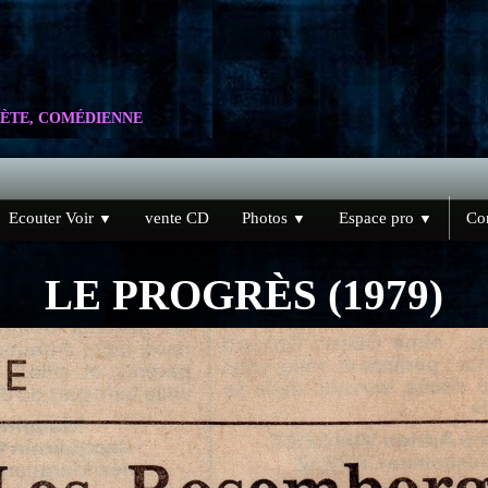
ÈTE, COMÉDIENNE
Ecouter Voir
vente CD
Photos
Espace pro
Con
▼
▼
▼
LE PROGRÈS (1979)