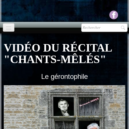
Accueil
VIDÉO DU RÉCITAL
agenda
"CHANTS-MÊLÉS"
Presse
▼
Ecouter Voir
Le gérontophile
▼
vente CD
Photos
▼
Espace pro
▼
Contact & liens