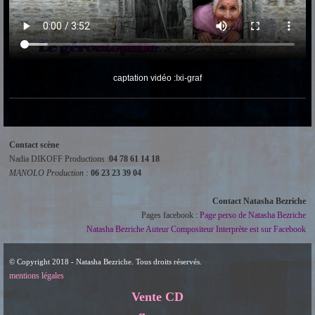
captation vidéo :Ixi-graf
Contact scène
Nadia DIKOFF Productions :
04 78 61 14 18
MANOLO Production :
06 23 23 39 04
Contact Natasha Bezriche
Pages facebook :
Page perso de Natasha Bezriche
Natasha Bezriche Auteur Compositeur Interprète est sur Facebook
© Copyright 2018 - Natasha Bezriche. Tous droits réservés.
mentions légales
Vente CD