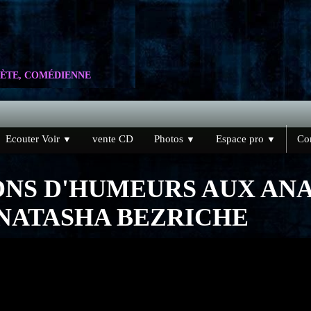
ÈTE, COMÉDIENNE
Ecouter Voir
vente CD
Photos
Espace pro
Con
▼
▼
▼
ONS D'HUMEURS AUX ANA
NATASHA BEZRICHE