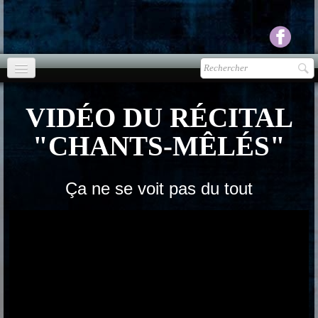
Accueil
VIDÉO DU RÉCITAL
agenda
"CHANTS-MÊLÉS"
Presse
▼
Ecouter Voir
Ça ne se voit pas du tout
▼
vente CD
Photos
▼
Espace pro
▼
Contact & liens